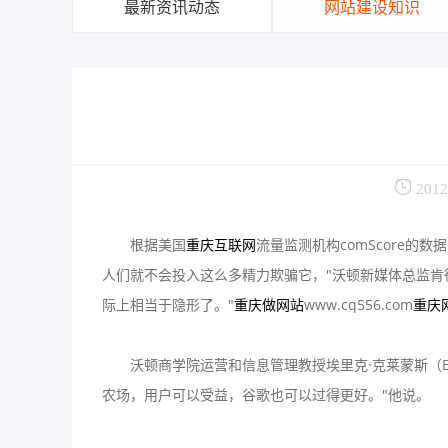
最新资讯动态
网站建设知识
2012
根据美国
重庆互联网
流量监测机构comScore的
人们就不会投入这么多精力欺骗它，"沃顿新媒体总监肯德尔
际上相当于隐形了。"
重庆做网站
www.cq556.com
重庆
沃顿商学院运营和信息管理教授埃里克·克莱蒙斯（Eric
农场，用户可以受益，谷歌也可以过得更好。"他说。