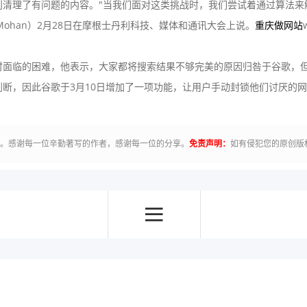
理了有问题的内容。"当我们面对这类挑战时，我们尝试着通过算法来
 Mohan）2月28日在摩根士丹利科技、媒体和通讯大会上说。
重庆做网站
临的困难，他表示，大家都将搜索结果不够完美的原因归咎于谷歌，但是
断，因此谷歌于3月10日增加了一项功能，让用户手动封锁他们讨厌的
有。感谢每一位辛勤著写的作者，感谢每一位的分享。
免责声明：
如有侵犯您的原创版