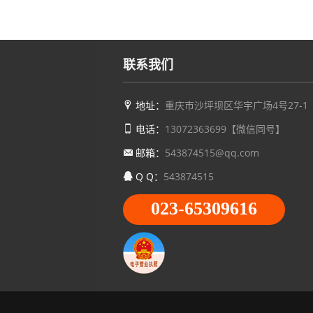
联系我们
地址：
重庆市沙坪坝区华宇广场4号27-1
电话：
13072363699【微信同号】
邮箱：
543874515@qq.com
Q Q：
543874515
023-65309616