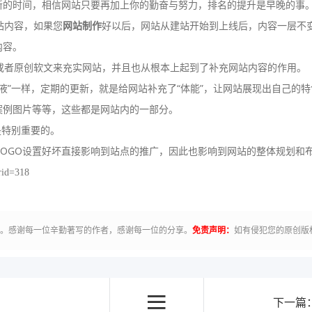
新的时间，相信网站只要再加上你的勤奋与努力，排名的提升是早晚的事
站内容，如果您
网站制作
好以后，网站从建站开始到上线后，内容一层不
内容。
者原创软文来充实网站，并且也从根本上起到了补充网站内容的作用。
液”一样，定期的更新，就是给网站补充了“体能”，让网站展现出自己的
案例图片等等，这些都是网站内的一部分。
是特别重要的。
LOGO设置好坏直接影响到站点的推广，因此也影响到网站的整体规划和
rid=318
有。感谢每一位辛勤著写的作者，感谢每一位的分享。
免责声明：
如有侵犯您的原创版
下一篇