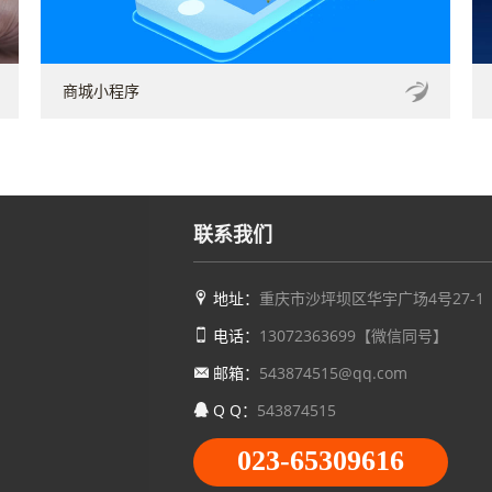
商城小程序
联系我们
地址：
重庆市沙坪坝区华宇广场4号27-1
电话：
13072363699【微信同号】
邮箱：
543874515@qq.com
Q Q：
543874515
023-65309616