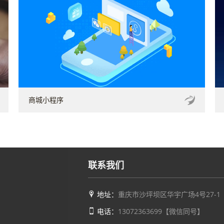
商城小程序
联系我们
地址：
重庆市沙坪坝区华宇广场4号27-1
电话：
13072363699【微信同号】