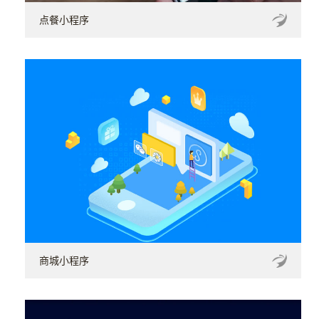
点餐小程序
商城小程序