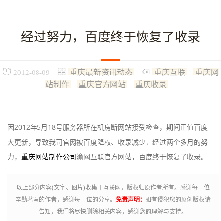
经过努力，百度终于恢复了收录
重庆最新资讯动态
重庆互联
重庆网
2012-08-09
站制作
重庆官方网站
重庆收录
因2012年5月18号服务器所在机房断网站接受检查，期间正值百度
大更新，导致我司官网被百度降权、收录减少，经过两个多月的努
力，
重庆网站制作公司
渝网互联官方网站，百度终于恢复了收录。
以上部分内容(文字、图片)收集于互联网，版权归原作者所有。感谢每一位
辛勤著写的作者，感谢每一位的分享。
免责声明：
如有侵犯您的原创版权请
告知，我们将尽快删除相关内容，感谢您的理解与支持。