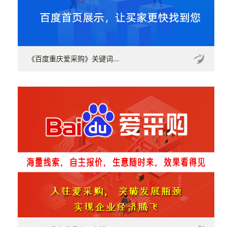
《百度重庆爱采购》关键词...