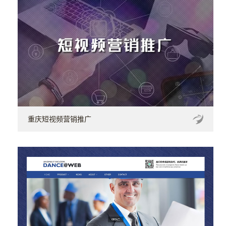
重庆短视频营销推广