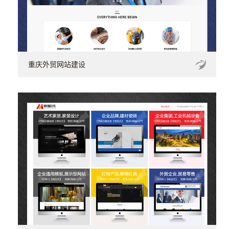
重庆外贸网站建设