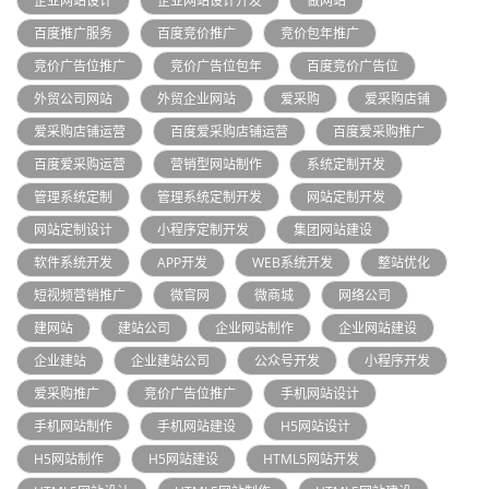
企业网站设计
企业网站设计开发
做网站
百度推广服务
百度竞价推广
竞价包年推广
竞价广告位推广
竞价广告位包年
百度竞价广告位
外贸公司网站
外贸企业网站
爱采购
爱采购店铺
爱采购店铺运营
百度爱采购店铺运营
百度爱采购推广
百度爱采购运营
营销型网站制作
系统定制开发
管理系统定制
管理系统定制开发
网站定制开发
网站定制设计
小程序定制开发
集团网站建设
软件系统开发
APP开发
WEB系统开发
整站优化
短视频营销推广
微官网
微商城
网络公司
建网站
建站公司
企业网站制作
企业网站建设
企业建站
企业建站公司
公众号开发
小程序开发
爱采购推广
竞价广告位推广
手机网站设计
手机网站制作
手机网站建设
H5网站设计
H5网站制作
H5网站建设
HTML5网站开发