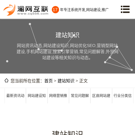
17
年专注系统开发,网站建设,推广
建站知识
网站资讯动态,网站建设知识,网站优化SEO,营销型网站
建设,手机网站建设,搜索引擎营销,常见问题解答,外贸网
站建设等相关知识与动态。
您当前所在位置：
首页
>
建站知识
> 正文
最新资讯动
网站建设知
网络营销推
常见问题解
区县网站建
行业分类信
态
识
广
答
设
息
建站知识