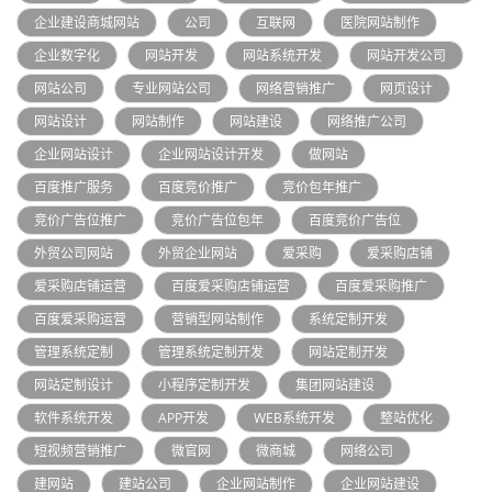
企业建设商城网站
公司
互联网
医院网站制作
企业数字化
网站开发
网站系统开发
网站开发公司
网站公司
专业网站公司
网络营销推广
网页设计
网站设计
网站制作
网站建设
网络推广公司
企业网站设计
企业网站设计开发
做网站
百度推广服务
百度竞价推广
竞价包年推广
竞价广告位推广
竞价广告位包年
百度竞价广告位
外贸公司网站
外贸企业网站
爱采购
爱采购店铺
爱采购店铺运营
百度爱采购店铺运营
百度爱采购推广
百度爱采购运营
营销型网站制作
系统定制开发
管理系统定制
管理系统定制开发
网站定制开发
网站定制设计
小程序定制开发
集团网站建设
软件系统开发
APP开发
WEB系统开发
整站优化
短视频营销推广
微官网
微商城
网络公司
建网站
建站公司
企业网站制作
企业网站建设