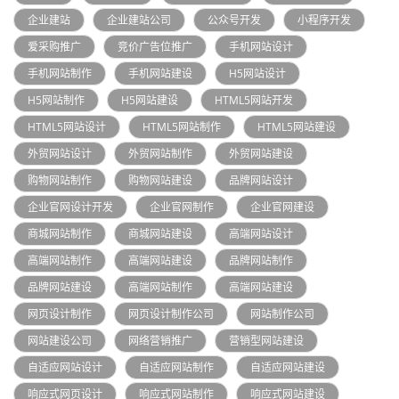
企业建站
企业建站公司
公众号开发
小程序开发
爱采购推广
竞价广告位推广
手机网站设计
手机网站制作
手机网站建设
H5网站设计
H5网站制作
H5网站建设
HTML5网站开发
HTML5网站设计
HTML5网站制作
HTML5网站建设
外贸网站设计
外贸网站制作
外贸网站建设
购物网站制作
购物网站建设
品牌网站设计
企业官网设计开发
企业官网制作
企业官网建设
商城网站制作
商城网站建设
高端网站设计
高端网站制作
高端网站建设
品牌网站制作
品牌网站建设
高端网站制作
高端网站建设
网页设计制作
网页设计制作公司
网站制作公司
网站建设公司
网络营销推广
营销型网站建设
自适应网站设计
自适应网站制作
自适应网站建设
响应式网页设计
响应式网站制作
响应式网站建设