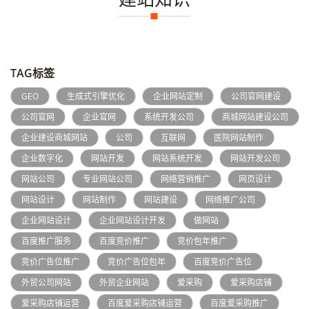
TAG标签
GEO
生成式引擎优化
企业网站定制
公司官网建设
公司官网
企业官网
系统开发公司
商城网站建设公司
企业建设商城网站
公司
互联网
医院网站制作
企业数字化
网站开发
网站系统开发
网站开发公司
网站公司
专业网站公司
网络营销推广
网页设计
网站设计
网站制作
网站建设
网络推广公司
企业网站设计
企业网站设计开发
做网站
百度推广服务
百度竞价推广
竞价包年推广
竞价广告位推广
竞价广告位包年
百度竞价广告位
外贸公司网站
外贸企业网站
爱采购
爱采购店铺
爱采购店铺运营
百度爱采购店铺运营
百度爱采购推广