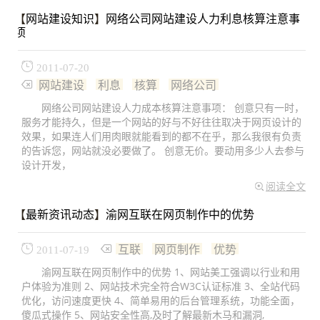
【
网站建设知识
】
网络公司网站建设人力利息核算注意事
项
2011-07-20
网站建设
利息
核算
网络公司
网络公司网站建设人力成本核算注意事项： 创意只有一时，
服务才能持久，但是一个网站的好与不好往往取决于网页设计的
效果，如果连人们用肉眼就能看到的都不在乎，那么我很有负责
的告诉您，网站就没必要做了。 创意无价。要动用多少人去参与
设计开发，
阅读全文
【
最新资讯动态
】
渝网互联在网页制作中的优势
互联
网页制作
优势
2011-07-19
渝网互联在网页制作中的优势 1、网站美工强调以行业和用
户体验为准则 2、网站技术完全符合W3C认证标准 3、全站代码
优化，访问速度更快 4、简单易用的后台管理系统，功能全面，
傻瓜式操作 5、网站安全性高,及时了解最新木马和漏洞,