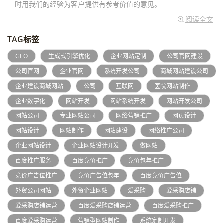
时用我们的经验为客户提供有参考价值的意见。
阅读全文
TAG标签
GEO
生成式引擎优化
企业网站定制
公司官网建设
公司官网
企业官网
系统开发公司
商城网站建设公司
企业建设商城网站
公司
互联网
医院网站制作
企业数字化
网站开发
网站系统开发
网站开发公司
网站公司
专业网站公司
网络营销推广
网页设计
网站设计
网站制作
网站建设
网络推广公司
企业网站设计
企业网站设计开发
做网站
百度推广服务
百度竞价推广
竞价包年推广
竞价广告位推广
竞价广告位包年
百度竞价广告位
外贸公司网站
外贸企业网站
爱采购
爱采购店铺
爱采购店铺运营
百度爱采购店铺运营
百度爱采购推广
百度爱采购运营
营销型网站制作
系统定制开发