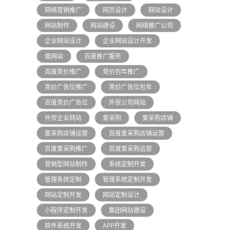
网络营销推广
网页设计
网站设计
网站制作
网站建设
网络推广公司
企业网站设计
企业网站设计开发
做网站
百度推广服务
百度竞价推广
竞价包年推广
竞价广告位推广
竞价广告位包年
百度竞价广告位
外贸公司网站
外贸企业网站
爱采购
爱采购店铺
爱采购店铺运营
百度爱采购店铺运营
百度爱采购推广
百度爱采购运营
营销型网站制作
系统定制开发
管理系统定制
管理系统定制开发
网站定制开发
网站定制设计
小程序定制开发
集团网站建设
软件系统开发
APP开发