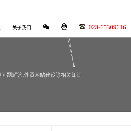
023-65309616
识
关于我们
常见问题解答,外贸网站建设等相关知识