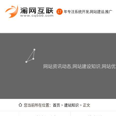
年专注系统开发,网站建设,推广
17
网站资讯动态,网站建设知识,网站优
您当前所在位置：
首页
>
建站知识
> 正文