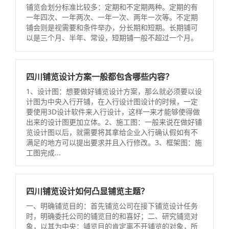
铺览会划分标准比较多：定期和不定期两种。定期的有
一年四次、一年两次、一年一次、两年一次等。不定期
铺会则是视需要和条件举办，分长期和短期。长期铺可
以是三个月、半年、常设，短期铺一般不超过一个月。
四川铺览设计方案一般都包含哪些内容？
1、设计图：想要做好铺览设计方案，那么就必须要以设
计图为中央入行开铺，在入行设计图设计的时候，一定
要使用3D设计软件来入行设计，这样一来才能够使得做
出来的设计图更加立体。2、施工图：一般来说在做好铺
览设计图以后，就需要将其拿给企业入行确认假如有不
满足的地方可以提出要求并且入行修改。3、框架图：施
工图完成...
四川铺览设计如何凸显铺览主题？
一、明确铺览目的：首先铺览公司在接下铺览设计任务
时，明确委托公司的铺览目的和喜好；二、研究铺览对
象，以其为中央：铺览目的肯定离不开铺览的对象，所