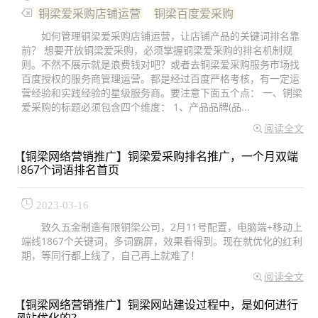
铜梁爱采购店铺运营
铜梁百度爱采购
如何管理铜梁爱采购店铺运营，让店铺产品的关键词排名靠
前？ 想要开放铜梁爱采购，必须掌握铜梁爱采购的排名机制规
则。不然不展示就是浪费钱对吧？或者去铜梁爱采购服务市场找
百度授权的服务商管理运营。都是经过百度严格考核，有一定运
营经验和实践经验的星级服务商。要注意下面五个点： 一、铜梁
爱采购的标题必须包含四个维度： 1、产品品牌(品...
阅读全文
【
铜梁网络营销推广
】
铜梁爱采购排名推广，一个月双端
1867个词语排名首页
2023-03-16
致久五金制造有限铜梁公司，2月11号配置，电脑端+移动‮上
端‬线1867个关键词，多词霸屏，效果‮得看‬到。现在‮就‬优化的红利
期，等‮行同‬都上线了，自‮再己‬上就难了！
阅读全文
【
铜梁网络营销推广
】
铜梁网站建设过程中，是如何进行