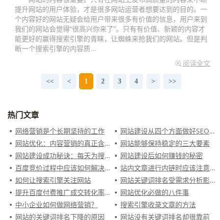
提升网站的用户体验，才是很多网站运营者想要达到的目的。一
个内容好的网站无疑会给用户带来很多有价值的信息，用户来到
我们的网站会觉得“很高兴你来了”。只有有价值、新颖的内容才
能更好的赢得搜索引擎的青睐，让蜘蛛来抢我们的网站。但是判
断一个搜索引擎的内容质...
阅读全文
<<
<
1
2
3
4
>
>>
热门文章
网络营销是个长期坚持的工作
网站建设从四个方面做好SEO网站运营
网站优化：内容营销的真正含义
网站能够保持稳定的三大要素
网站建设成功秘诀：每天为搜索引擎准备“大餐”
网站建设后如何赚钱的秘密
百度竞价过程中应该如何解决有消费没有咨询的情况?
站内文章进行内链时应该注意什么
如何让搜索引擎关注网站
网站关键词排名受需求分析影响
提升百度付费推广成交转化率行之有效的方法
网站优化必做的八件事
中小企业如何做网络营销？
搜索引擎收录文章的方法
网站的关键词排名下降的原因
网站没有关键词排名却很靠前