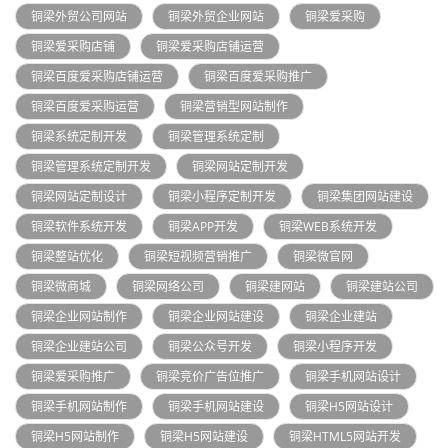
铜梁外贸公司网站
铜梁外贸企业网站
铜梁爱采购
铜梁爱采购店铺
铜梁爱采购店铺运营
铜梁百度爱采购店铺运营
铜梁百度爱采购推广
铜梁百度爱采购运营
铜梁营销型网站制作
铜梁系统定制开发
铜梁管理系统定制
铜梁管理系统定制开发
铜梁网站定制开发
铜梁网站定制设计
铜梁小程序定制开发
铜梁集团网站建设
铜梁软件系统开发
铜梁APP开发
铜梁WEB系统开发
铜梁整站优化
铜梁短视频营销推广
铜梁微官网
铜梁微商城
铜梁网络公司
铜梁建网站
铜梁建站公司
铜梁企业网站制作
铜梁企业网站建设
铜梁企业建站
铜梁企业建站公司
铜梁公众号开发
铜梁小程序开发
铜梁爱采购推广
铜梁竞价广告位推广
铜梁手机网站设计
铜梁手机网站制作
铜梁手机网站建设
铜梁H5网站设计
铜梁H5网站制作
铜梁H5网站建设
铜梁HTML5网站开发