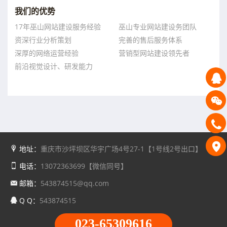
我们的优势
17年巫山网站建设服务经验
巫山专业网站建设务团队
资深行业分析策划
完善的售后服务体系
深厚的网络运营经验
营销型网站建设领先者
前沿视觉设计、研发能力
地址：
重庆市沙坪坝区华宇广场4号27-1【1号线2号出口】
电话：
13072363699【微信同号】
邮箱：
543874515@qq.com
Q Q：
543874515
023-65309616