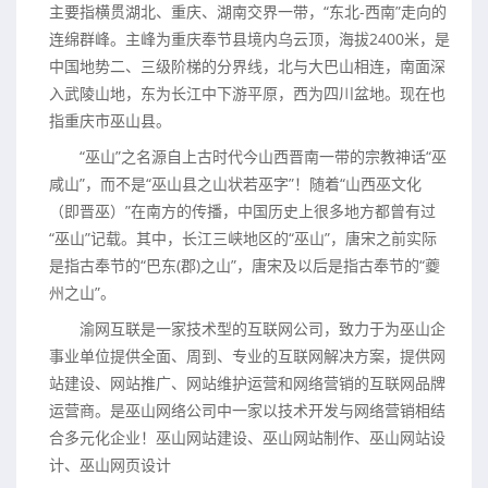
主要指横贯湖北、重庆、湖南交界一带，“东北-西南”走向的
连绵群峰。主峰为重庆奉节县境内乌云顶，海拔2400米，是
中国地势二、三级阶梯的分界线，北与大巴山相连，南面深
入武陵山地，东为长江中下游平原，西为四川盆地。现在也
指重庆市巫山县。
“巫山”之名源自上古时代今山西晋南一带的宗教神话“巫
咸山”，而不是“巫山县之山状若巫字”！随着“山西巫文化
（即晋巫）”在南方的传播，中国历史上很多地方都曾有过
“巫山”记载。其中，长江三峡地区的“巫山”，唐宋之前实际
是指古奉节的“巴东(郡)之山”，唐宋及以后是指古奉节的“夔
州之山”。
渝网互联是一家技术型的互联网公司，致力于为巫山企
事业单位提供全面、周到、专业的互联网解决方案，提供网
站建设、网站推广、网站维护运营和网络营销的互联网品牌
运营商。是巫山网络公司中一家以技术开发与网络营销相结
合多元化企业！巫山网站建设、巫山网站制作、巫山网站设
计、巫山网页设计