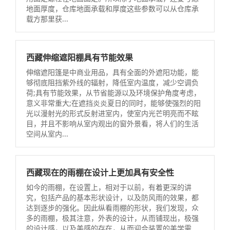
地面厚度，仓库地面承载和厚度这些参数可以从仓库承
载方那里获...
西藏伸缩遮阳棚具有节能效果
伸缩遮阳篷是中商业用品，具有全面的外遮阳功能，能
够彻底阻挡紫外线的辐射，降低室内温度，减少空调负
荷;具有节能效果，从节省能源以及环境保护角度考虑，
意义非常重大;在遮挡炎炎夏日的同时，能够使强烈的阳
光以漫射光的形式反射进室内，使室内光芒明亮而不眩
目，并且不影响从室内观出的窗外景看，将人们的生活
空间从室内...
西藏现在的雨棚在设计上更加具有安全性
如今的雨棚，在设置上，相对于以前，有着更深的讲
究，包括产品的基本形状设计，以及防风雨的效果，都
达到逐步的强化。因此纵看雨棚的形状，我们发现，众
多的雨棚，极其注意，外表的设计，从而铺现出，极强
的设计感，以及美感的存在，从而迎合装置的美学需