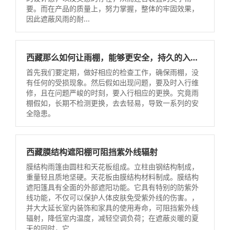
要。而在产品的质量上，努力掌握，整体的牢固效果，
因此遮蔽风雨的耐...
西藏那么如何让雨棚，能够更安全，持久的入行使用？
首先我们要定期，做好相应的检查工作，确保雨棚，没
有任何的受损现象。然后假如出现问题，要及时入行维
修，且在问题严峻的时刻，要入行相应的更换。究竟雨
棚假如，长期不检测更换，去去轻易，导致一系列的安
全隐患。
西藏膜结构遮阳棚可阻挡紫外线辐射
膜结构雨篷由圆柱和天花板组成。立柱由钢结构制成，
重量轻且质地坚硬。天花板由膜结构材料制成。膜结构
遮阳篷具有全面的外部遮阳功能。它具有特别的防紫外
线功能，不仅可以保护人体皮肤免受紫外线的伤害。，
并大大延长室内装饰和家具的使用寿命，可阻挡紫外线
辐射，降低室内温度，减轻空调负荷；在遮蔽炎暖的夏
天的同时，它...